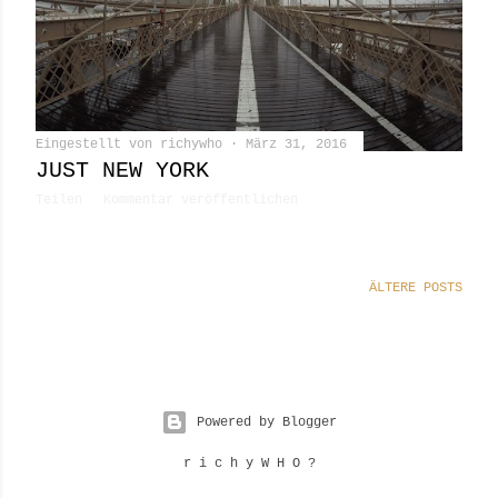
Eingestellt von
richywho
März 31, 2016
JUST NEW YORK
Teilen
Kommentar veröffentlichen
ÄLTERE POSTS
Powered by Blogger
r i c h y W H O ?