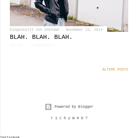
Eingestellt von
Unknown
November 23, 2014
BLAH. BLAH. BLAH.
Teilen
2 Kommentare
ÄLTERE POSTS
Powered by Blogger
r i c h y W H O ?